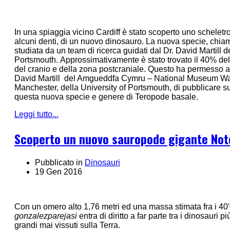
In una spiaggia vicino Cardiff è stato scoperto uno scheletr
alcuni denti, di un nuovo dinosauro. La nuova specie, chia
studiata da un team di ricerca guidati dal Dr. David Martill d
Portsmouth. Approssimativamente è stato trovato il 40% dell
del cranio e della zona postcraniale. Questo ha permesso a
David Martill del Amgueddfa Cymru – National Museum Wales
Manchester, della University of Portsmouth, di pubblicare su
questa nuova specie e genere di Teropode basale.
Leggi tutto...
Scoperto un nuovo sauropode gigante Not
Pubblicato in
Dinosauri
19 Gen 2016
Con un omero alto 1,76 metri ed una massa stimata fra i 40
gonzalezparejasi
entra di diritto a far parte tra i dinosauri p
grandi mai vissuti sulla Terra.