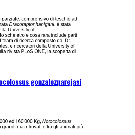
o parziale, comprensivo di teschio ad
mata
Dracoraptor hanigani
, è stata
ella University of
o scheletro e cosa rara include parti
l team di ricerca composto dal Dr.
, e ricercatori della University of
lla rivista PLoS ONE, la scoperta di
ocolossus gonzalezparejasi
'000 ed i 60'000 Kg,
Notocolossus
iù grandi mai ritrovati e fra gli animali più