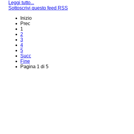
Leggi tutto...
Sottoscrivi questo feed RSS
Inizio
Prec
1
2
3
4
5
Succ
Fine
Pagina 1 di 5